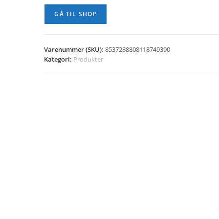
GÅ TIL SHOP
Varenummer (SKU):
8537288808118749390
Kategori:
Produkter