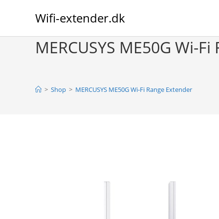
Skip
Wifi-extender.dk
to
content
MERCUSYS ME50G Wi-Fi 
>
Shop
>
MERCUSYS ME50G Wi-Fi Range Extender