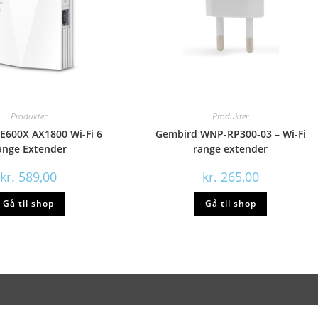
Produkter
Produkter
RE600X AX1800 Wi-Fi 6
Gembird WNP-RP300-03 – Wi-Fi
ange Extender
range extender
kr.
589,00
kr.
265,00
Gå til shop
Gå til shop