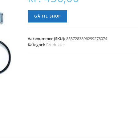
GÅ TIL SHOP
Varenummer (SKU):
8537283896299278074
Kategori:
Produkter